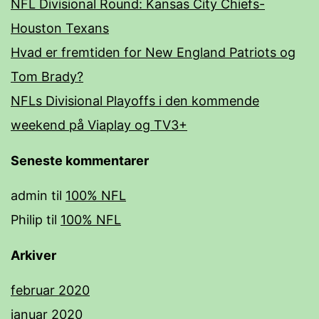
NFL Divisional Round: Kansas City Chiefs-
Houston Texans
Hvad er fremtiden for New England Patriots og
Tom Brady?
NFLs Divisional Playoffs i den kommende
weekend på Viaplay og TV3+
Seneste kommentarer
admin
til
100% NFL
Philip
til
100% NFL
Arkiver
februar 2020
januar 2020