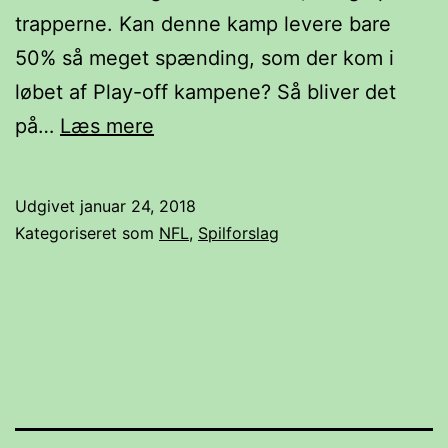
trapperne. Kan denne kamp levere bare
50% så meget spænding, som der kom i
løbet af Play-off kampene? Så bliver det
Hvem
på…
Læs mere
bliver
Super
Udgivet
januar 24, 2018
Bowl
Kategoriseret som
NFL
,
Spilforslag
LII
MVP?