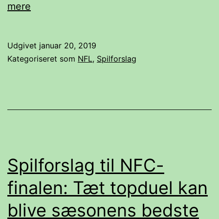
Spilforslag
mere
til
AFC-
Udgivet
januar 20, 2019
finalen:
Kategoriseret som
NFL
,
Spilforslag
Fortid
møder
fremtid
i
kulden
på
Spilforslag til NFC-
Arrowhead
finalen: Tæt topduel kan
blive sæsonens bedste