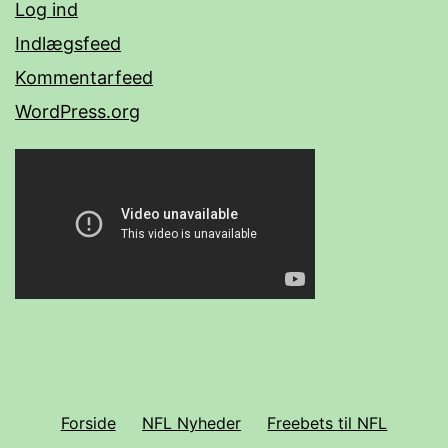
Log ind
Indlægsfeed
Kommentarfeed
WordPress.org
Forside
NFL Nyheder
Freebets til NFL