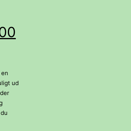
000
 en
ligt ud
 der
g
 du