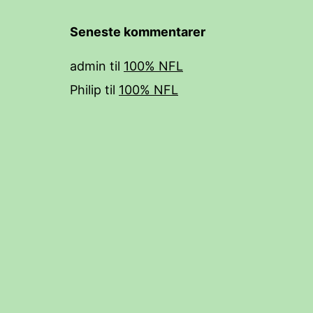
Seneste kommentarer
admin
til
100% NFL
Philip
til
100% NFL