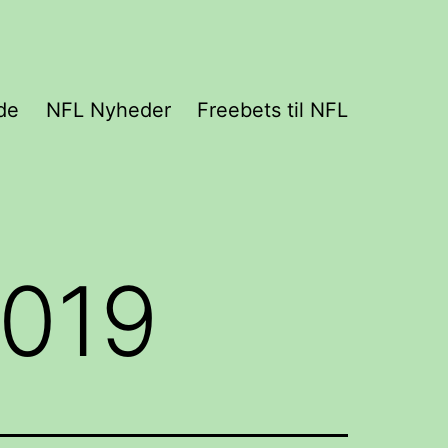
de
NFL Nyheder
Freebets til NFL
2019