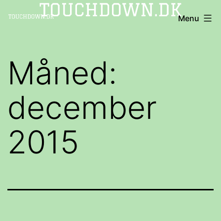
Fortsæt
TOUCHDOWN
Menu
til
indhold
Måned:
december
2015