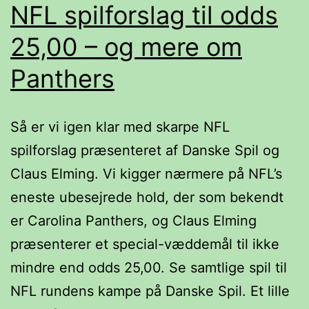
NFL spilforslag til odds
25,00 – og mere om
Panthers
Så er vi igen klar med skarpe NFL
spilforslag præsenteret af Danske Spil og
Claus Elming. Vi kigger nærmere på NFL’s
eneste ubesejrede hold, der som bekendt
er Carolina Panthers, og Claus Elming
præsenterer et special-væddemål til ikke
mindre end odds 25,00. Se samtlige spil til
NFL rundens kampe på Danske Spil. Et lille