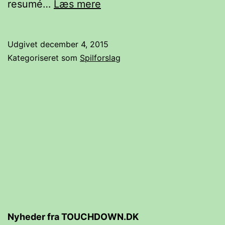
NFL
resumé…
Læs mere
spilforslag
til
Udgivet
december 4, 2015
odds
Kategoriseret som
Spilforslag
25,00
–
og
mere
om
Panthers
Nyheder fra TOUCHDOWN.DK