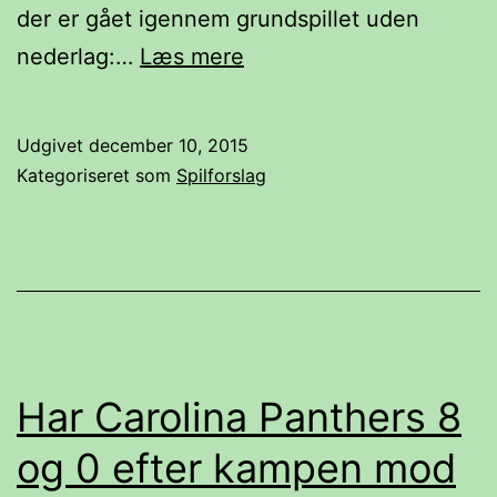
der er gået igennem grundspillet uden
Efter
nederlag:…
Læs mere
176
NFL
Udgivet
december 10, 2015
kampe
Kategoriseret som
Spilforslag
er
der
én
tilbage
Har Carolina Panthers 8
og 0 efter kampen mod