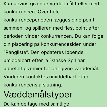
Kun gevinstgivende væddemål tæller med i
konkurrencen. Over hele
konkurrenceperioden lægges dine point
sammen, og spilleren med flest point efter
perioden vinder konkurrencen. Du kan følge
din placering på konkurrencesiden under
“Rangliste”. Den opdateres løbende
umiddelbart efter, a Danske Spil har
udbetalt præmier for det givne væddemål.
Vinderen kontaktes umiddelbart efter
konkurrencens afslutning.
Væddemålstyper
Du kan deltage med samtlige