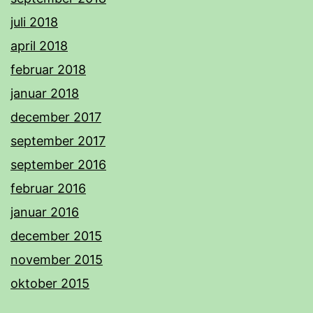
juli 2018
april 2018
februar 2018
januar 2018
december 2017
september 2017
september 2016
februar 2016
januar 2016
december 2015
november 2015
oktober 2015