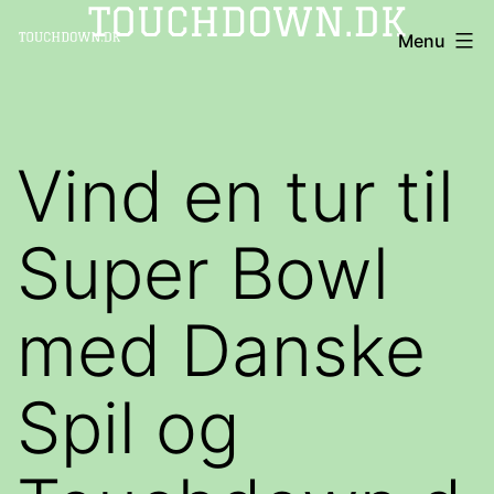
Fortsæt
TOUCHDOWN
Menu
til
indhold
Vind en tur til
Super Bowl
med Danske
Spil og