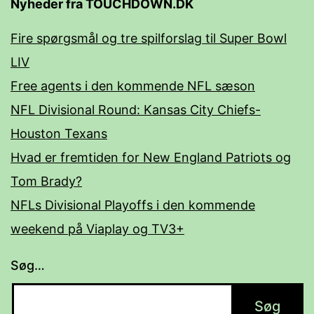
Nyheder fra TOUCHDOWN.DK
Fire spørgsmål og tre spilforslag til Super Bowl
LIV
Free agents i den kommende NFL sæson
NFL Divisional Round: Kansas City Chiefs-
Houston Texans
Hvad er fremtiden for New England Patriots og
Tom Brady?
NFLs Divisional Playoffs i den kommende
weekend på Viaplay og TV3+
Søg…