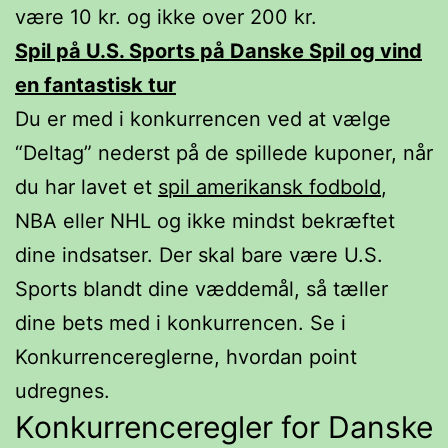
være 10 kr. og ikke over 200 kr.
Spil på U.S. Sports på Danske Spil og vind
en fantastisk tur
Du er med i konkurrencen ved at vælge
“Deltag” nederst på de spillede kuponer, når
du har lavet et
spil amerikansk fodbold
,
NBA eller NHL og ikke mindst bekræftet
dine indsatser. Der skal bare være U.S.
Sports blandt dine væddemål, så tæller
dine bets med i konkurrencen. Se i
Konkurrencereglerne, hvordan point
udregnes.
Konkurrenceregler for Danske