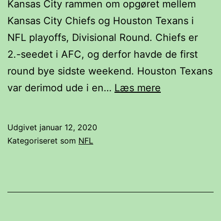
Kansas City rammen om opgøret mellem
Kansas City Chiefs og Houston Texans i
NFL playoffs, Divisional Round. Chiefs er
2.-seedet i AFC, og derfor havde de first
round bye sidste weekend. Houston Texans
NFL
var derimod ude i en…
Læs mere
Divisional
Round:
Udgivet
januar 12, 2020
Kansas
Kategoriseret som
NFL
City
Chiefs-
Houston
Texans