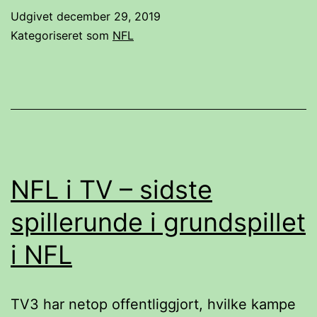
i
Udgivet
december 29, 2019
wildcard-
Kategoriseret som
NFL
runden
for
første
gang
i
10
NFL i TV – sidste
år
spillerunde i grundspillet
takket
i NFL
være
Miami
Dolphins
TV3 har netop offentliggjort, hvilke kampe