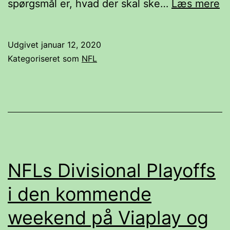
H
spørgsmål er, hvad der skal ske…
Læs mere
er
fr
Udgivet
januar 12, 2020
fo
Kategoriseret som
NFL
N
E
Pa
o
T
B
NFLs Divisional Playoffs
i den kommende
weekend på Viaplay og