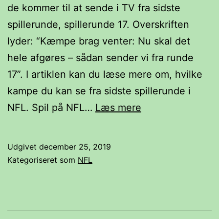
de kommer til at sende i TV fra sidste
spillerunde, spillerunde 17. Overskriften
lyder: “Kæmpe brag venter: Nu skal det
hele afgøres – sådan sender vi fra runde
17”. I artiklen kan du læse mere om, hvilke
kampe du kan se fra sidste spillerunde i
NFL
NFL. Spil på NFL…
Læs mere
i
TV
Udgivet
december 25, 2019
–
Kategoriseret som
NFL
sidste
spillerunde
i