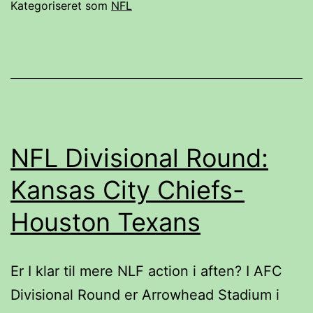
den
Kategoriseret som
NFL
kommende
NFL
sæson
NFL Divisional Round:
Kansas City Chiefs-
Houston Texans
Er I klar til mere NLF action i aften? I AFC
Divisional Round er Arrowhead Stadium i