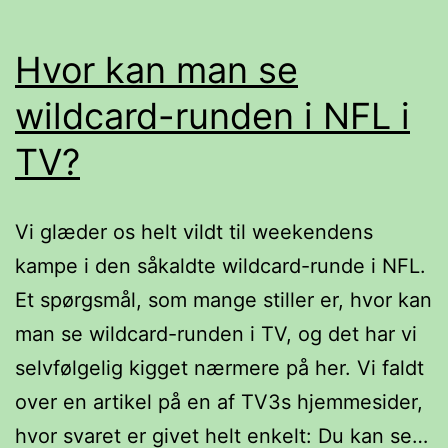
år
–
Hvor kan man se
mangler
wildcard-runden i NFL i
der
TV?
nogen?
Vi glæder os helt vildt til weekendens
kampe i den såkaldte wildcard-runde i NFL.
Et spørgsmål, som mange stiller er, hvor kan
man se wildcard-runden i TV, og det har vi
selvfølgelig kigget nærmere på her. Vi faldt
over en artikel på en af TV3s hjemmesider,
hvor svaret er givet helt enkelt: Du kan se…