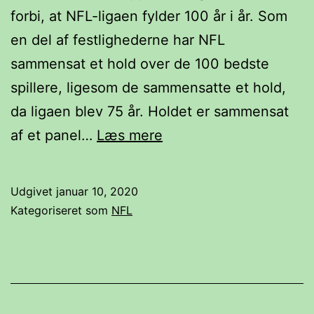
forbi, at NFL-ligaen fylder 100 år i år. Som
en del af festlighederne har NFL
sammensat et hold over de 100 bedste
spillere, ligesom de sammensatte et hold,
da ligaen blev 75 år. Holdet er sammensat
De
af et panel…
Læs mere
100
bedste
Udgivet
januar 10, 2020
spillere
Kategoriseret som
NFL
fra
NFLs
første
100