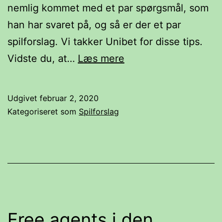
nemlig kommet med et par spørgsmål, som
han har svaret på, og så er der et par
spilforslag. Vi takker Unibet for disse tips.
Fire
Vidste du, at…
Læs mere
spørgsmål
og
Udgivet
februar 2, 2020
tre
Kategoriseret som
Spilforslag
spilforslag
til
Super
Bowl
LIV
Free agents i den