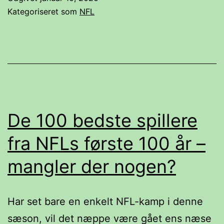
i
Kategoriseret som
NFL
den
kommende
weekend
på
Viaplay
og
De 100 bedste spillere
TV3+
fra NFLs første 100 år –
mangler der nogen?
Har set bare en enkelt NFL-kamp i denne
sæson, vil det næppe være gået ens næse