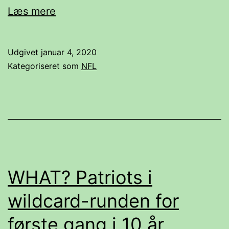
Hvor
Læs mere
kan
man
Udgivet
januar 4, 2020
se
Kategoriseret som
NFL
wildcard-
runden
i
NFL
i
TV?
WHAT? Patriots i
wildcard-runden for
første gang i 10 år