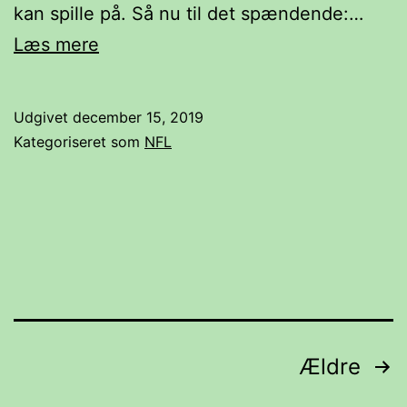
kan spille på. Så nu til det spændende:…
Hvem
Læs mere
kommer
i
Udgivet
december 15, 2019
NFL
Kategoriseret som
NFL
playoffs
i
sæsonen
2019/2020?
Indlægsinddeling
Ældre