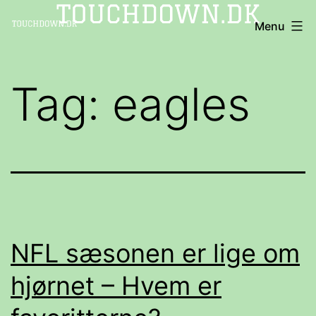
Fortsæt
TOUCHDOWN
Menu
til
indhold
Tag:
eagles
NFL sæsonen er lige om
hjørnet – Hvem er