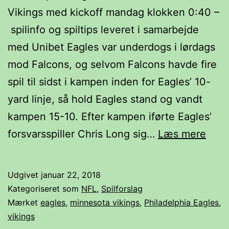
Vikings med kickoff mandag klokken 0:40 –
spilinfo og spiltips leveret i samarbejde
med Unibet Eagles var underdogs i lørdags
mod Falcons, og selvom Falcons havde fire
spil til sidst i kampen inden for Eagles’ 10-
yard linje, så hold Eagles stand og vandt
kampen 15-10. Efter kampen iførte Eagles’
Minn
forsvarsspiller Chris Long sig…
Læs mere
Viki
mød
Udgivet
januar 22, 2018
Phil
Kategoriseret som
NFL
,
Spilforslag
Eagl
Mærket
eagles
,
minnesota vikings
,
Philadelphia Eagles
,
vikings