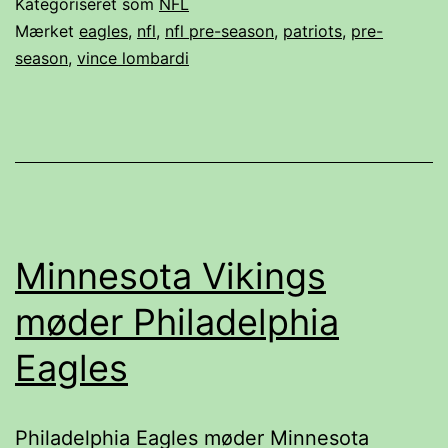
Kategoriseret som
NFL
om
Mærket
eagles
,
nfl
,
nfl pre-season
,
patriots
,
pre-
season
,
vince lombardi
hjørnet
–
Hvem
er
favoritterne?
Minnesota Vikings
møder Philadelphia
Eagles
Philadelphia Eagles møder Minnesota