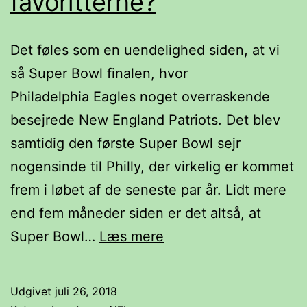
favoritterne?
Det føles som en uendelighed siden, at vi
så Super Bowl finalen, hvor
Philadelphia Eagles noget overraskende
besejrede New England Patriots. Det blev
samtidig den første Super Bowl sejr
nogensinde til Philly, der virkelig er kommet
frem i løbet af de seneste par år. Lidt mere
end fem måneder siden er det altså, at
NFL
Super Bowl…
Læs mere
sæsonen
er
Udgivet
juli 26, 2018
lige