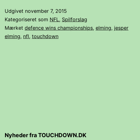
Movie
Udgivet
november 7, 2015
A
Kategoriseret som
NFL
,
Spilforslag
Wedding
Mærket
defence wins championships
,
elming
,
jesper
elming
,
nfl
,
touchdown
(2017)
Nyheder fra TOUCHDOWN.DK