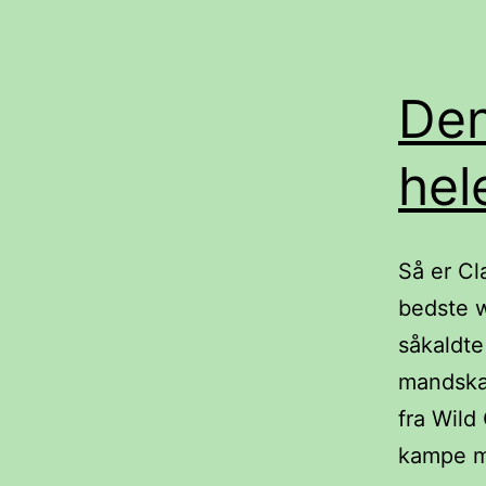
Den
hel
Så er Cl
bedste 
såkaldte
mandskab
fra Wil
kampe m