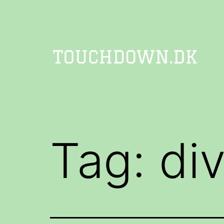
Fortsæt
til
indhold
TOUCHDOWN
Tag:
div