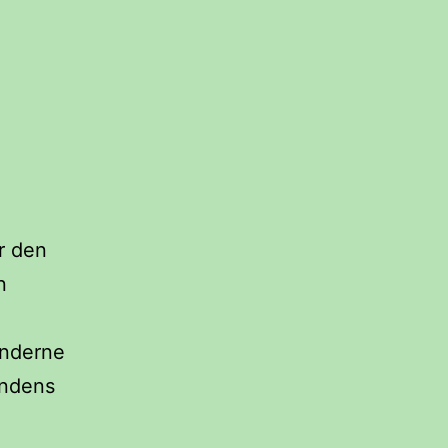
r den
n
e
inderne
endens