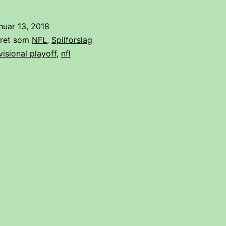
bedste
weeken
nuar 13, 2018
i
eret som
NFL
,
Spilforslag
hele
visional playoff
,
nfl
NFL-
sæsone