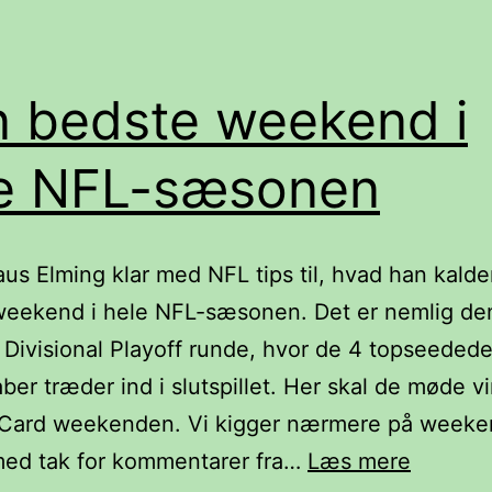
 bedste weekend i
e NFL-sæsonen
aus Elming klar med NFL tips til, hvad han kalde
weekend i hele NFL-sæsonen. Det er nemlig de
 Divisional Playoff runde, hvor de 4 topseeded
er træder ind i slutspillet. Her skal de møde v
d Card weekenden. Vi kigger nærmere på week
Den
ed tak for kommentarer fra…
Læs mere