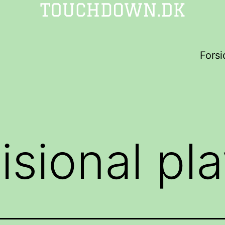
Forsi
isional pl